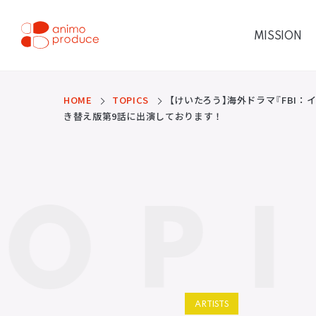
コ
ン
テ
MISSION
ン
ツ
株式会社アニモプロデ
へ
ス
ュース
キ
ッ
HOME
TOPICS
【けいたろう】海外ドラマ『FBI：
プ
き替え版第9話に出演しております！
TOP
ARTISTS