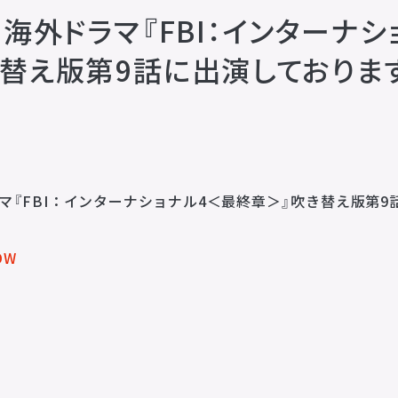
】海外ドラマ『FBI：インターナ
替え版第9話に出演しておりま
企業理念
MISSION STATEMENT
会社概要
COMPANY
マ『FBI：インターナショナル4＜最終章＞』吹き替え版第9
会社概要
求人情報
OW
お問い合わせ
CONTACT
お問い合わせ
所属アーティストに関するお問い合わせ／出演依頼