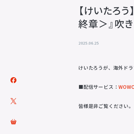
【けいたろう
終章＞』吹き
トピックス
TOPICS
2025.06.25
アーティスト
ARTISTS
けいたろうが、海外ドラ
ACTOR
VOICE ACTOR
■配信サービス：
WOW
企画・製作
PRODUCTS
皆様是非ご覧ください。
映像
ステージ