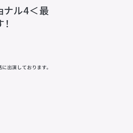
ショナル4＜最
す！
animo actors source
小野賢章 OFFICIAL FANCLUB
オンライン・ショップ
話に出演しております。
Facebook
X(Twitter)