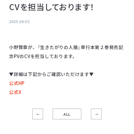
CVを担当しております！
プライバシーポリシー
音響制作
SOUND PRODUCTION
サイトマップ
2025.08.02
animo actors source
小野賢章が、『生きたがりの人狼』単行本第２巻発売記
小野賢章 OFFICIAL FANCLUB
念PVのCVを担当しております。
オンライン・ショップ
▼詳細は下記からご確認いただけます▼
Facebook
公式HP
X(Twitter)
公式X
ALL