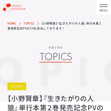
コ
ン
MENU
株式会社アニモプ
テ
ロデュース
ン
HOME
TOPICS
【小野賢章】『生きたがりの人狼』単行本第２
トピックス
企業理念
TOPICS
MISSION STATEMENT
巻発売記念PVのCVを担当しております！
ツ
へ
アーティスト
会社概要
ス
ARTISTS
COMPANY
トピックス
OPI
キ
TOPICS
ACTOR
会社概要
ッ
VOICE ACTOR
求人情報
プ
企画・製作
お問い合わせ
PRODUCTS
CONTACT
映像
お問い合わせ
ARTISTS
所属アーティストに関するお問
ステージ
い合わせ／出演依頼
【小野賢章】『生きたがりの人
配給
狼』単行本第２巻発売記念PVの
その他
DISTRIBUTIONS
OTHERS