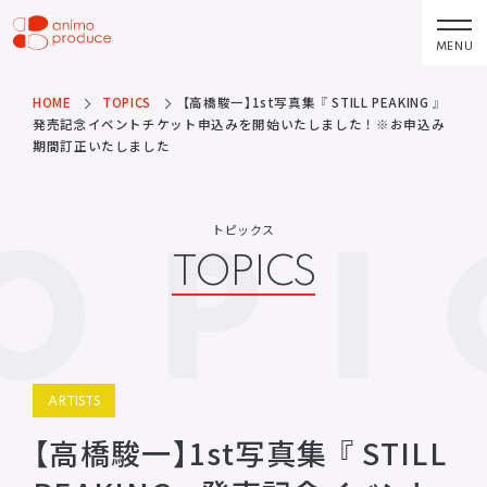
コ
ン
MENU
株式会社アニモプ
テ
ロデュース
ン
HOME
TOPICS
【高橋駿一】1st写真集 『 STILL PEAKING 』
トピックス
企業理念
TOPICS
MISSION STATEMENT
発売記念イベントチケット申込みを開始いたしました！※お申込み
ツ
期間訂正いたしました
へ
アーティスト
会社概要
ス
ARTISTS
COMPANY
OPI
キ
トピックス
ACTOR
会社概要
TOPICS
ッ
VOICE ACTOR
求人情報
プ
企画・製作
お問い合わせ
PRODUCTS
CONTACT
映像
お問い合わせ
所属アーティストに関するお問
ステージ
ARTISTS
い合わせ／出演依頼
【高橋駿一】1st写真集 『 STILL
配給
その他
DISTRIBUTIONS
OTHERS