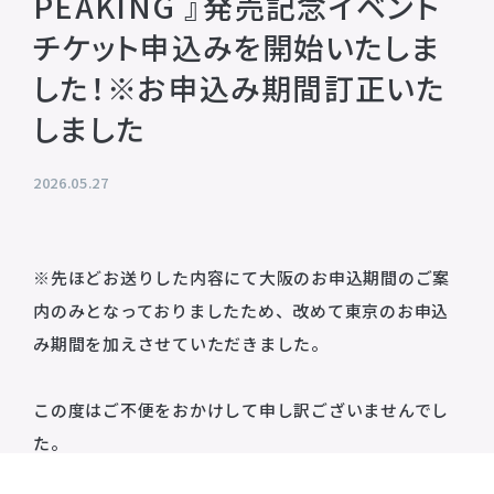
PEAKING 』発売記念イベント
プライバシーポリシー
チケット申込みを開始いたしま
音響制作
SOUND PRODUCTION
サイトマップ
した！※お申込み期間訂正いた
しました
animo actors source
2026.05.27
小野賢章 OFFICIAL FANCLUB
オンライン・ショップ
※先ほどお送りした内容にて大阪のお申込期間のご案
Facebook
内のみとなっておりましたため、改めて東京のお申込
X(Twitter)
み期間を加えさせていただきました。
この度はご不便をおかけして申し訳ございませんでし
た。