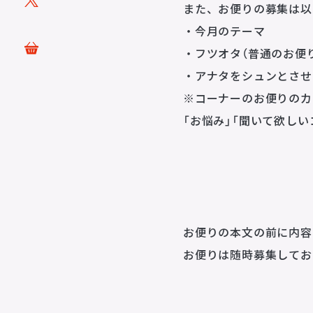
PRODUCTS
また、お便りの募集は以
・今月のテーマ
映像
・フツオタ（普通のお便
ステージ
・アナタをシュンとさ
配給
※コーナーのお便りのカ
DISTRIBUTIONS
「お悩み」「聞いて欲しい
音響制作
SOUND PRODUCTIO
お便りの本文の前に内容
お便りは随時募集してお