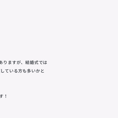
animo actors source
ありますが、結婚式では
喫している方も多いかと
小野賢章 OFFICIAL FANCLUB
オンライン・ショップ
す！
Facebook