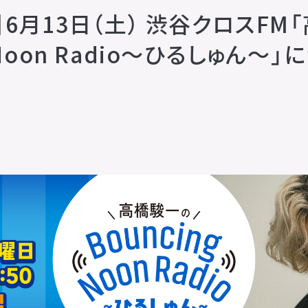
】6⽉13⽇（土） 渋谷クロスFM
g Noon Radio〜ひるしゅん〜