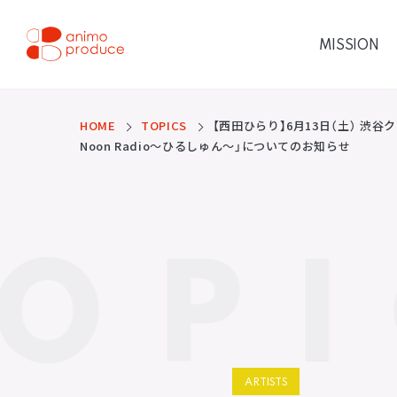
コ
ン
テ
MISSION
ン
ツ
株式会社アニモプロデ
へ
ス
ュース
キ
ッ
HOME
TOPICS
【西田ひらり】6⽉13⽇（土） 渋谷ク
プ
Noon Radio〜ひるしゅん〜」についてのお知らせ
OPI
ARTISTS