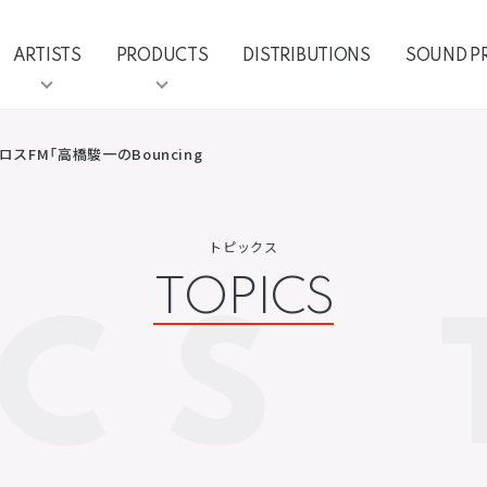
ARTISTS
PRODUCTS
DISTRIBUTIONS
SOUND P
ロスFM「高橋駿一のBouncing
トピックス
TOPICS
CS