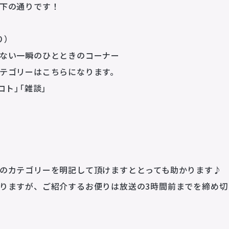
CONTACT
下の通りです！
お問い合わせ
り）
所属アーティストに関するお問い合わせ／出演依頼
せない一瞬のひとときのコーナー
その他
テゴリーはこちらになります。
OTHERS
コト」「雑談」
プライバシーポリシー
サイトマップ
N
のカテゴリーを明記して頂けますととっても助かります♪
りますが、ご紹介するお便りは放送の3時間前までを締め切