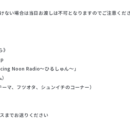
けない場合は当日お渡しは不可となりますのでご注意くだ
ら》
jp
ing Noon Radio〜ひるしゅん〜」
ム）
テーマ、フツオタ、シュンイチのコーナー）
スまでお送りください