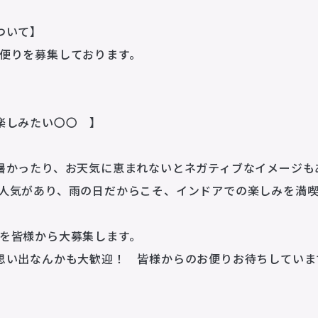
ついて】
便りを募集しております。
楽しみたい〇〇 】
企業理念
MISSION STATEMENT
暑かったり、お天気に恵まれないとネガティブなイメージも
人気があり、雨の日だからこそ、インドアでの楽しみを満
会社概要
COMPANY
を皆様から大募集します。
会社概要
思い出なんかも大歓迎！ 皆様からのお便りお待ちしていま
求人情報
お問い合わせ