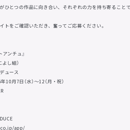
所属アーティストに関するお問い合わせ／出演依頼
がひとつの作品に向き合い、それぞれの力を持ち寄ること
その他
OTHERS
イトをご確認いただき、奮ってご応募ください。
プライバシーポリシー
サイトマップ
N
トアンチュ』
によし組）
デュース
年10月7日（水）〜12（月・祝）
ER
DUCE
co.jp/app/