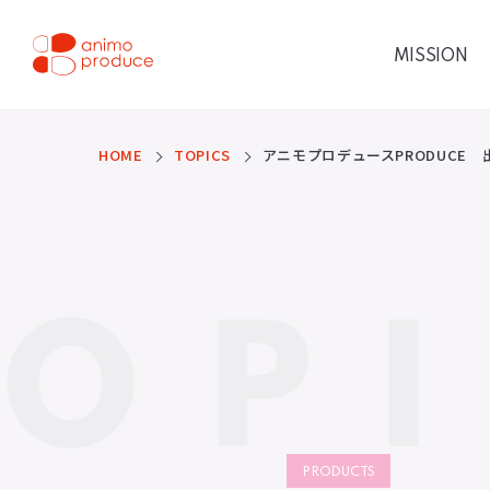
コ
ン
テ
MISSION
ン
ツ
株式会社アニモプロデ
へ
ス
ュース
キ
ッ
HOME
TOPICS
アニモプロデュースPRODUCE
プ
OP
PRODUCTS