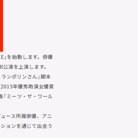
animo actors source
CE」を始動します。俳優
小野賢章 OFFICIAL FANCLUB
演劇公演を上演します。
トランポリンさん』脚本
オンライン・ショップ
2015年優秀助演女優賞
画『ミーツ・ザ・ワール
Facebook
デュース所属俳優、アニ
X(Twitter)
ーディションを通じて出会う