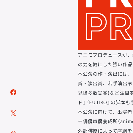
トピックス
TOPICS
アニモプロデュースが、新
の力を軸にした強い作品づ
アーティスト
ARTISTS
本公演の作・演出には、
賞・演出賞、若手演出家コ
ACTOR
以降多数受賞)など注目
VOICE ACTOR
ド』『FUJIKO』の脚
企画・製作
本公演に向けて、出演者
PRODUCTS
モ俳優声優養成所（anim
映像
外部俳優によって座組を