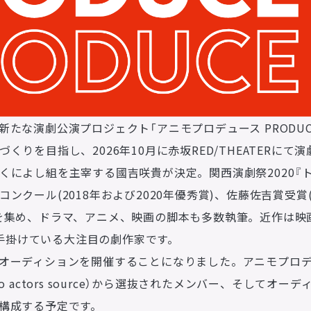
企業理念
MISSION STATEMENT
たな演劇公演プロジェクト「アニモプロデュース PRODU
くりを目指し、2026年10月に赤坂RED/THEATERにて
会社概要
COMPANY
くによし組を主宰する國吉咲貴が決定。関西演劇祭2020『
ンクール(2018年および2020年優秀賞)、佐藤佐吉賞受賞(
会社概要
を集め、ドラマ、アニメ、映画の脚本も多数執筆。近作は映
求人情報
本も手掛けている大注目の劇作家です。
お問い合わせ
オーディションを開催することになりました。アニモプロ
CONTACT
o actors source）から選抜されたメンバー、そしてオ
お問い合わせ
構成する予定です。