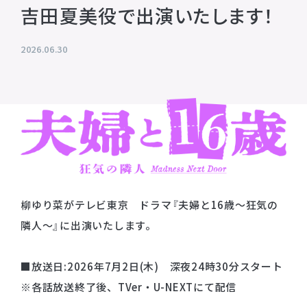
吉田夏美役で出演いたします！
プライバシーポリシー
音響制作
SOUND PRODUCTION
サイトマップ
2026.06.30
animo actors source
小野賢章 OFFICIAL FANCLUB
オンライン・ショップ
Facebook
X(Twitter)
柳ゆり菜がテレビ東京 ドラマ『夫婦と16歳〜狂気の
隣人〜』に出演いたします。
■放送日:2026年7月2日(木) 深夜24時30分スタート
※各話放送終了後、TVer・U-NEXTにて配信