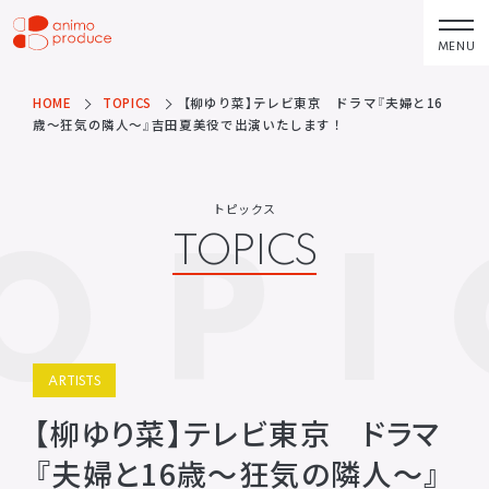
コ
ン
MENU
株式会社アニモプ
テ
ロデュース
ン
HOME
TOPICS
【柳ゆり菜】テレビ東京 ドラマ『夫婦と16
トピックス
企業理念
TOPICS
MISSION STATEMENT
歳〜狂気の隣人〜』吉田夏美役で出演いたします！
ツ
へ
アーティスト
会社概要
ス
ARTISTS
COMPANY
トピックス
OPI
キ
TOPICS
ACTOR
会社概要
ッ
VOICE ACTOR
求人情報
プ
企画・製作
お問い合わせ
PRODUCTS
CONTACT
映像
お問い合わせ
ARTISTS
所属アーティストに関するお問
ステージ
い合わせ／出演依頼
【柳ゆり菜】テレビ東京 ドラマ
配給
『夫婦と16歳〜狂気の隣人〜』
その他
DISTRIBUTIONS
OTHERS