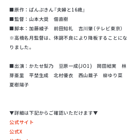
■原作：ぱんぷきん『夫婦と16歳』
■監督：山本大奨 佃直樹
■脚本：加藤綾子 前田知礼 吉川肇（テレビ東京）
※⾼橋名⽉監督は、体調不良により降板することにな
りました。
■出演：かたせ梨乃 豆原一成(JO1) 岡田結実 林
芽亜里 平埜生成 北村優衣 西山繭子 柳ゆり菜
夏樹陽子
▼詳細は下記からご確認いただけます▼
公式サイト
公式X