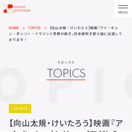
コ
ン
MENU
株式会社アニモプ
テ
ロデュース
ン
HOME
TOPICS
【向山太規・けいたろう】映画『アイ・キャ
トピックス
企業理念
TOPICS
MISSION STATEMENT
ン・オンリー・イマジン2 奇跡の続き』日本語吹き替え版に出演して
ツ
おります！
へ
アーティスト
会社概要
ス
ARTISTS
COMPANY
OPI
キ
トピックス
ACTOR
会社概要
TOPICS
ッ
VOICE ACTOR
求人情報
プ
企画・製作
お問い合わせ
PRODUCTS
CONTACT
映像
お問い合わせ
所属アーティストに関するお問
ステージ
ARTISTS
い合わせ／出演依頼
【向山太規・けいたろう】映画『ア
配給
その他
DISTRIBUTIONS
OTHERS