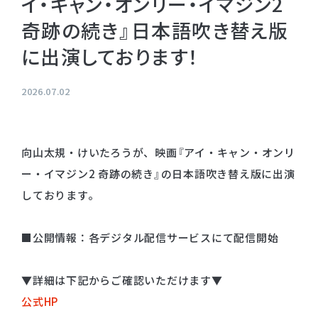
イ・キャン・オンリー・イマジン2
プライバシーポリシー
奇跡の続き』日本語吹き替え版
音響制作
SOUND PRODUCTION
サイトマップ
に出演しております！
2026.07.02
animo actors source
小野賢章 OFFICIAL FANCLUB
オンライン・ショップ
向山太規・けいたろうが、映画『アイ・キャン・オンリ
ー・イマジン2 奇跡の続き』の日本語吹き替え版に出演
Facebook
しております。
X(Twitter)
■公開情報：各デジタル配信サービスにて配信開始
▼詳細は下記からご確認いただけます▼
公式HP