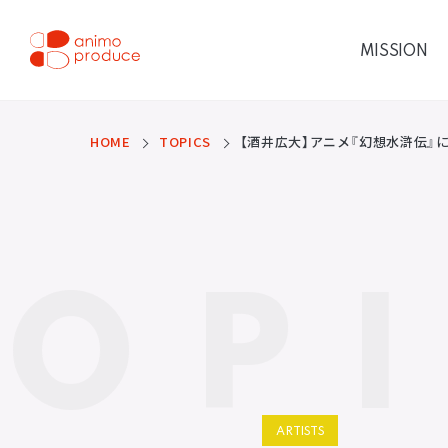
コ
ン
テ
MISSION
ン
ツ
株式会社アニモプロデ
へ
ス
ュース
キ
ッ
HOME
TOPICS
【酒井広大】アニメ『幻想水滸伝』
プ
TOP
ARTISTS