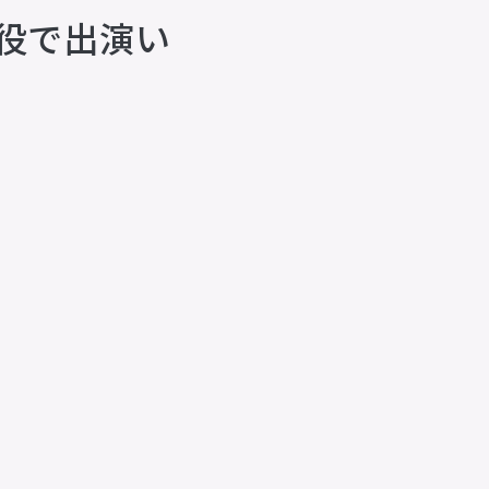
ス役で出演い
animo actors source
小野賢章 OFFICIAL FANCLUB
オンライン・ショップ
Facebook
X(Twitter)