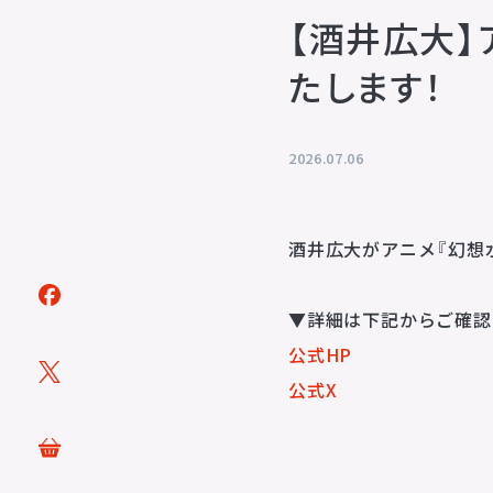
【酒井広大】
たします！
トピックス
TOPICS
2026.07.06
アーティスト
ARTISTS
酒井広大がアニメ『幻想
ACTOR
VOICE ACTOR
▼詳細は下記からご確認
公式HP
企画・製作
PRODUCTS
公式X
映像
ステージ