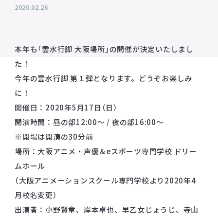
2020.02.26
プライバシーポリシー
音響制作
SOUND PRODUCTION
サイトマップ
本年も「雲水行脚 大阪場所」の開催が決定いたしまし
た！
animo actors source
今年の雲水行脚 第１弾となります。どうぞお楽しみ
小野賢章 OFFICIAL FANCLUB
に！
オンライン・ショップ
開催日：2020年5月17日（日）
開演時間：昼の部12:00〜 / 夜の部16:00〜
Facebook
※開場は開演の30分前
X(Twitter)
場所：大阪アニメ・声優＆eスポーツ専門学校 ドリー
ムホール
（大阪アニメーションスクール専門学校より2020年4
月校名変更）
出演者：小野賢章、岸本卓也、早乙女じょうじ、寺山