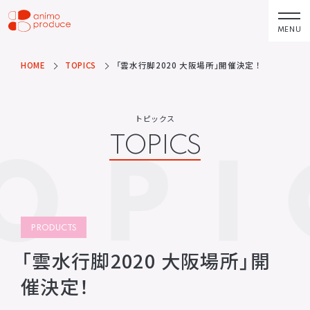
コ
ン
MENU
株式会社アニモプ
テ
ロデュース
ン
HOME
TOPICS
「雲水行脚2020 大阪場所」開催決定！
トピックス
企業理念
TOPICS
MISSION STATEMENT
ツ
へ
アーティスト
会社概要
トピックス
ス
ARTISTS
COMPANY
TOPICS
OPI
キ
ACTOR
会社概要
ッ
VOICE ACTOR
求人情報
プ
企画・製作
お問い合わせ
PRODUCTS
CONTACT
PRODUCTS
映像
お問い合わせ
所属アーティストに関するお問
「雲水行脚2020 大阪場所」開
ステージ
い合わせ／出演依頼
催決定！
配給
その他
DISTRIBUTIONS
OTHERS