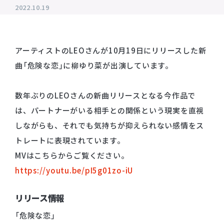
2022.10.19
プライバシーポリシー
音響制作
SOUND PRODUCTION
サイトマップ
アーティストのLEOさんが10月19日にリリースした新
曲「危険な恋」に柳ゆり菜が出演しています。
animo actors source
小野賢章 OFFICIAL FANCLUB
数年ぶりのLEOさんの新曲リリースとなる今作品で
オンライン・ショップ
は、パートナーがいる相手との関係という現実を直視
しながらも、それでも気持ちが抑えられない感情をス
Facebook
トレートに表現されています。
X(Twitter)
MVはこちらからご覧ください。
https://youtu.be/pI5g01zo-iU
リリース情報
「危険な恋」