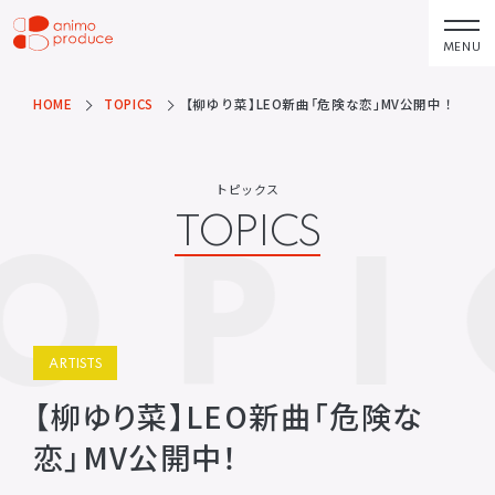
コ
ン
MENU
株式会社アニモプ
テ
ロデュース
ン
HOME
TOPICS
【柳ゆり菜】LEO新曲「危険な恋」MV公開中！
トピックス
企業理念
TOPICS
MISSION STATEMENT
ツ
へ
アーティスト
会社概要
トピックス
ス
ARTISTS
COMPANY
TOPICS
OPI
キ
ACTOR
会社概要
ッ
VOICE ACTOR
求人情報
プ
企画・製作
お問い合わせ
PRODUCTS
CONTACT
ARTISTS
映像
お問い合わせ
所属アーティストに関するお問
【柳ゆり菜】LEO新曲「危険な
ステージ
い合わせ／出演依頼
恋」MV公開中！
配給
その他
DISTRIBUTIONS
OTHERS