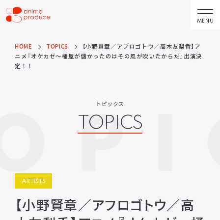
コ
ン
MENU
株式会社アニモプ
テ
ロデュース
ン
HOME
TOPICS
【小野賢章／アフロゴトウ／高木友梨香】ア
トピックス
企業理念
TOPICS
MISSION STATEMENT
ニメ『オケカゼ〜桶屋が儲かったのはその風が吹いたからだ』出演決
ツ
定！！
へ
アーティスト
会社概要
ス
ARTISTS
COMPANY
OPI
キ
トピックス
ACTOR
会社概要
TOPICS
ッ
VOICE ACTOR
求人情報
プ
企画・製作
お問い合わせ
PRODUCTS
CONTACT
映像
お問い合わせ
所属アーティストに関するお問
ステージ
ARTISTS
い合わせ／出演依頼
【小野賢章／アフロゴトウ／高
配給
その他
DISTRIBUTIONS
OTHERS