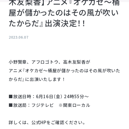
木友梨香】アニメ『オケカゼ〜桶
プライバシーポリシー
屋が儲かったのはその風が吹い
音響制作
SOUND PRODUCTION
サイトマップ
たからだ』出演決定！！
2023.06.07
animo actors source
小野賢章 OFFICIAL FANCLUB
オンライン・ショップ
小野賢章、アフロゴトウ、高木友梨香が
アニメ『オケカゼ〜桶屋が儲かったのはその風が吹いた
Facebook
からだ』に出演いたします！
X(Twitter)
■放送日時：6月16日（金） 24時55分～
■放送局：フジテレビ ※関東ローカル
詳しくは、公式HPをご確認ください。