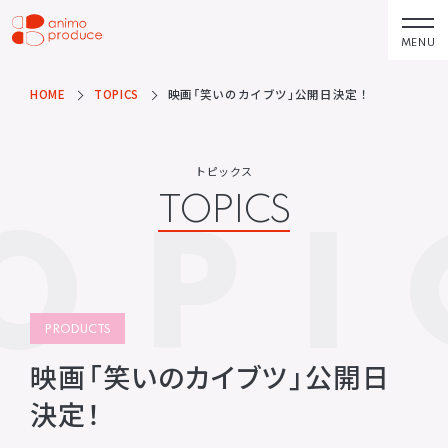
コ
ン
MENU
株式会社アニモプ
テ
ロデュース
ン
HOME
TOPICS
映画「笑いのカイブツ」公開日決定！
トピックス
企業理念
TOPICS
MISSION STATEMENT
ツ
へ
アーティスト
会社概要
トピックス
ス
ARTISTS
COMPANY
TOPICS
OPI
キ
ACTOR
会社概要
ッ
VOICE ACTOR
求人情報
プ
企画・製作
お問い合わせ
PRODUCTS
CONTACT
PRODUCTS
映像
お問い合わせ
所属アーティストに関するお問
映画「笑いのカイブツ」公開日
ステージ
い合わせ／出演依頼
決定！
配給
その他
DISTRIBUTIONS
OTHERS