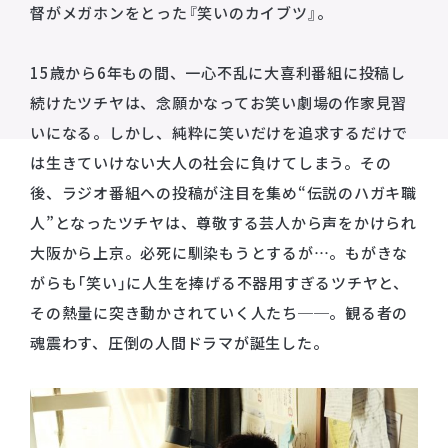
督がメガホンをとった『笑いのカイブツ』。
15歳から6年もの間、⼀⼼不乱に⼤喜利番組に投稿し
続けたツチヤは、念願かなってお笑い劇場の作家⾒習
いになる。しかし、純粋に笑いだけを追求するだけで
は⽣きていけない⼤⼈の社会に負けてしまう。その
後、ラジオ番組への投稿が注⽬を集め“伝説のハガキ職
⼈”となったツチヤは、尊敬する芸⼈から声をかけられ
⼤阪から上京。必死に馴染もうとするが…。もがきな
がらも「笑い」に⼈⽣を捧げる不器⽤すぎるツチヤと、
その熱量に突き動かされていく⼈たち──。観る者の
魂震わす、圧倒の⼈間ドラマが誕⽣した。