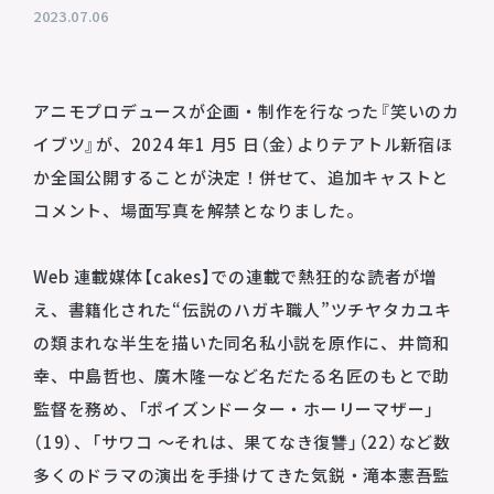
2023.07.06
プライバシーポリシー
音響制作
SOUND PRODUCTION
サイトマップ
アニモプロデュースが企画・制作を行なった『笑いのカ
イブツ』が、2024 年1 ⽉5 ⽇（⾦）よりテアトル新宿ほ
animo actors source
か全国公開することが決定！併せて、追加キャストと
小野賢章 OFFICIAL FANCLUB
コメント、場⾯写真を解禁となりました。
オンライン・ショップ
Web 連載媒体【cakes】での連載で熱狂的な読者が増
Facebook
え、書籍化された“伝説のハガキ職⼈”ツチヤタカユキ
X(Twitter)
の類まれな半⽣を描いた同名私⼩説を原作に、井筒和
幸、中島哲也、廣⽊隆⼀など名だたる名匠のもとで助
監督を務め、「ポイズンドーター・ホーリーマザー」
（19）、「サワコ 〜それは、果てなき復讐」（22）など数
多くのドラマの演出を⼿掛けてきた気鋭・滝本憲吾監