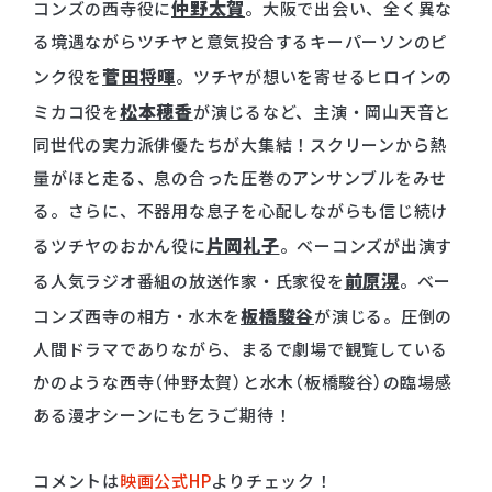
仲野太賀
コンズの⻄寺役に
。⼤阪で出会い、全く異な
る境遇ながらツチヤと意気投合するキーパーソンのピ
菅⽥将暉
ンク役を
。ツチヤが想いを寄せるヒロインの
松本穂⾹
ミカコ役を
が演じるなど、主演・岡⼭天⾳と
同世代の実⼒派俳優たちが⼤集結！スクリーンから熱
量がほと⾛る、息の合った圧巻のアンサンブルをみせ
る。さらに、不器⽤な息⼦を⼼配しながらも信じ続け
⽚岡礼⼦
るツチヤのおかん役に
。べーコンズが出演す
前原滉
る⼈気ラジオ番組の放送作家・⽒家役を
。べー
板橋駿⾕
コンズ⻄寺の相⽅・⽔⽊を
が演じる。圧倒の
⼈間ドラマでありながら、まるで劇場で観覧している
かのような⻄寺（仲野太賀）と⽔⽊（板橋駿⾕）の臨場感
ある漫才シーンにも乞うご期待！
コメントは
映画公式HP
よりチェック！