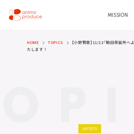
コ
ン
テ
MISSION
ン
ツ
株式会社アニモプロデ
へ
ス
ュース
キ
ッ
HOME
TOPICS
【小野賢章】11/12『駒田蒸留所
プ
たします！
TOP
ARTISTS