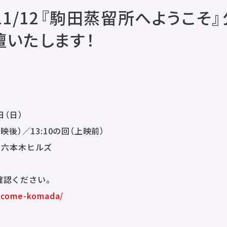
11/12『駒田蒸留所へようこそ
壇いたします！
企業理念
MISSION STATEMENT
会社概要
COMPANY
日（日）
映後）／13:10の回（上映前）
会社概要
求人情報
 六本木ヒルズ
お問い合わせ
確認ください。
CONTACT
elcome-komada/
お問い合わせ
所属アーティストに関するお問い合わせ／出演依頼