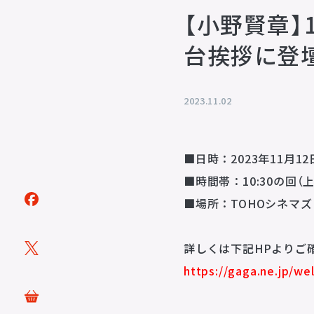
【小野賢章】
台挨拶に登
トピックス
TOPICS
2023.11.02
アーティスト
ARTISTS
■日時：2023年11月12
■時間帯：10:30の回（上
ACTOR
VOICE ACTOR
■場所：TOHOシネマズ
企画・製作
詳しくは下記HPよりご
PRODUCTS
https://gaga.ne.jp/w
映像
ステージ