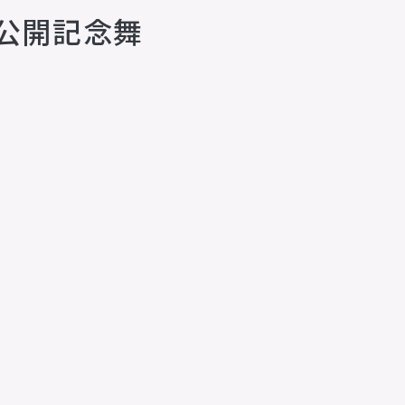
』公開記念舞
animo actors source
小野賢章 OFFICIAL FANCLUB
オンライン・ショップ
Facebook
X(Twitter)