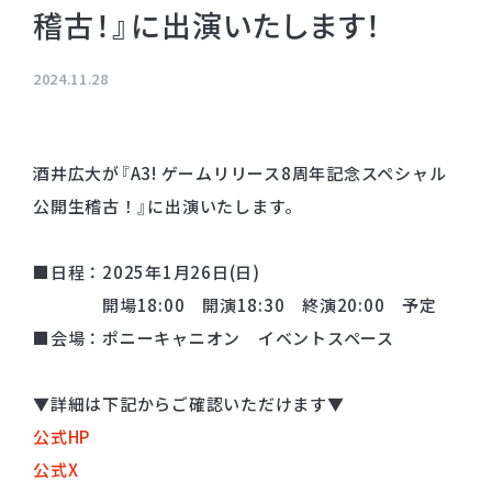
稽古！』に出演いたします！
プライバシーポリシー
音響制作
SOUND PRODUCTION
サイトマップ
2024.11.28
animo actors source
酒井広大が『A3! ゲームリリース8周年記念スペシャル
小野賢章 OFFICIAL FANCLUB
公開生稽古！』に出演いたします。
オンライン・ショップ
■日程：2025年1月26日(日)
Facebook
開場18:00 開演18:30 終演20:00 予定
X(Twitter)
■会場：ポニーキャニオン イベントスペース
▼詳細は下記からご確認いただけます▼
公式HP
公式X