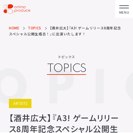
コ
ン
MENU
株式会社アニモプ
テ
ロデュース
ン
HOME
TOPICS
【酒井広大】『A3! ゲームリリース8周年記念
トピックス
企業理念
TOPICS
MISSION STATEMENT
スペシャル公開生稽古！』に出演いたします！
ツ
へ
アーティスト
会社概要
ス
ARTISTS
COMPANY
トピックス
OPI
キ
TOPICS
ACTOR
会社概要
ッ
VOICE ACTOR
求人情報
プ
企画・製作
お問い合わせ
PRODUCTS
CONTACT
映像
お問い合わせ
ARTISTS
所属アーティストに関するお問
ステージ
い合わせ／出演依頼
【酒井広大】『A3! ゲームリリー
配給
ス8周年記念スペシャル公開生
その他
DISTRIBUTIONS
OTHERS