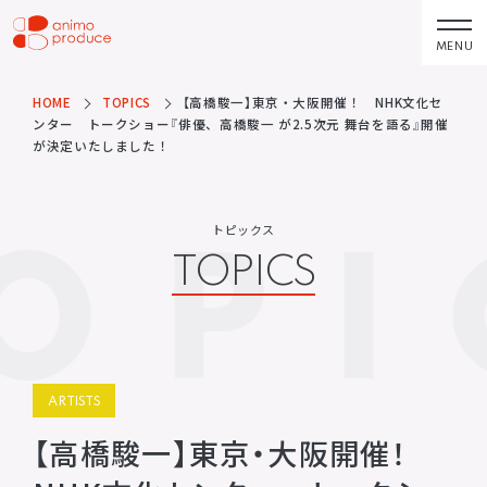
コ
ン
MENU
株式会社アニモプ
テ
ロデュース
ン
HOME
TOPICS
【高橋駿一】東京・大阪開催！ NHK文化セ
トピックス
企業理念
TOPICS
MISSION STATEMENT
ンター トークショー『俳優、高橋駿一 が2.5次元 舞台を語る』開催
ツ
が決定いたしました！
へ
アーティスト
会社概要
ス
ARTISTS
COMPANY
OPI
キ
トピックス
ACTOR
会社概要
TOPICS
ッ
VOICE ACTOR
求人情報
プ
企画・製作
お問い合わせ
PRODUCTS
CONTACT
映像
お問い合わせ
所属アーティストに関するお問
ステージ
ARTISTS
い合わせ／出演依頼
【高橋駿一】東京・大阪開催！
配給
その他
DISTRIBUTIONS
OTHERS