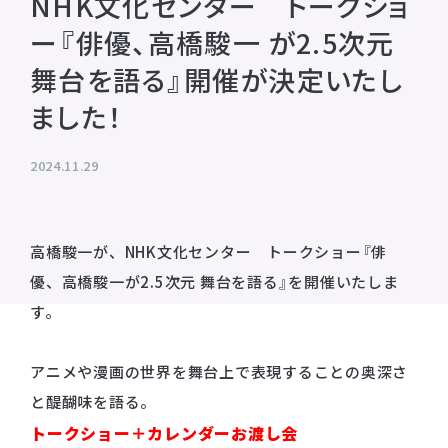
NHK文化センター トークショ
プライバシーポリシー
ー『俳優、高橋駿一 が2.5次元
音響制作
SOUND PRODUCTION
サイトマップ
舞台を語る』開催が決定いたし
ました！
animo actors source
2024.11.29
小野賢章 OFFICIAL FANCLUB
オンライン・ショップ
高橋駿一が、NHK文化センター トークショー『俳
Facebook
優、高橋駿一が2.5次元 舞台を語る』を開催いたしま
X(Twitter)
す。
アニメや漫画の世界を舞台上で表現することの奥深さ
と醍醐味を語る。
トークショー＋カレンダーお渡し会