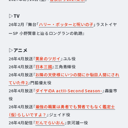
▷TV
26年2月 『舞台「
ハリー・ポッターと呪いの子
」ラストイヤ
ーSP 小野賢章と辿るロングランの軌跡』
▷アニメ
26年4月放送『
黄泉のツガイ
』ユル役
26年4月放送『
日本三國
』三角青輝役
26年4月放送『
お隣の天使様にいつの間にか駄目人間にされ
ていた件2
』門脇優太役
26年4月放送『
ダイヤのA actII-Second Season-
』轟雷市
役
26年4月放送『
最強の職業は勇者でも賢者でもなく鑑定士
（仮）らしいですよ？
』ジェイド役
26年4月配信『
だんでらいおん
』京河雄一役