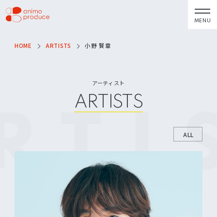
コ
ン
MENU
株式会社アニモプ
テ
ロデュース
ン
HOME
ARTISTS
小野 賢章
トピックス
企業理念
TOPICS
MISSION STATEMENT
ツ
へ
アーティスト
会社概要
アーティスト
ス
ARTISTS
COMPANY
ARTISTS
RTI
キ
ACTOR
会社概要
ッ
VOICE ACTOR
求人情報
プ
ALL
企画・製作
お問い合わせ
PRODUCTS
CONTACT
映像
お問い合わせ
所属アーティストに関するお問
ステージ
い合わせ／出演依頼
配給
その他
DISTRIBUTIONS
OTHERS