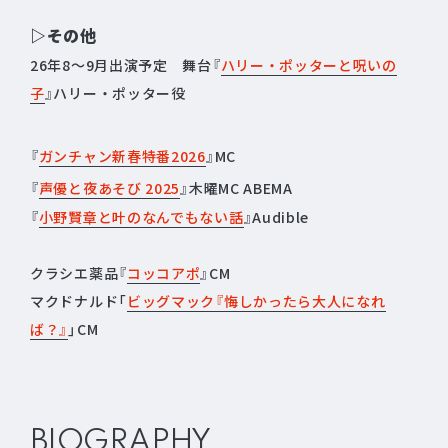
▷その他
26年8～9月出演予定 舞台『
ハリー・ポッターと呪いの
子
』ハリー・ポッター役
『
ガンチャン新春特番2026
』MC
『
声優と夜あそび 2025
』木曜MC ABEMA
『
小野賢章と叶のなんでもない話
』Audible
クラシエ薬品『
コッコアポ
』CM
マクドナルド「
ビッグマック『悔しかったら大人になれ
ば？』
」CM
BIOGRAPHY