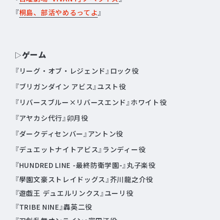
『
桐島、部活やめるってよ
』
ゲーム
▷
『リーグ・オブ・レジェンド』ロック役
『ブリガンダイン アビス』ユスト役
『リバースブルー×リバースエンド』ホワイト役
『アヤカシ代行』卯月役
『ダークディセンバー』アントン役
『デュエットナイトアビス』ランディー役
『HUNDRED LINE -最終防衛学園-』丸子楽役
『學園文豪ストレイドッグス』芥川龍之介役
『遊戯王 デュエルリンクス』ユーリ役
『TRIBE NINE』轟英二役