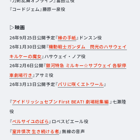
『刀剣乱舞オンライン』富田江役
『コードジェム』藤原一泉役
▷映画
26年9月25日公開予定『
縁の手紙
』ドンスン役
26年1月30日公開『
機動戦士ガンダム 閃光のハサウェイ
キルケーの魔女
』ハサウェイ・ノア役
26年2月6日公開『
銀河特急 ミルキー☆サブウェイ 各駅停
車劇場行き
』アサミ役
26年3月13日公開予定『
パリに咲くエトワール
』
『
アイドリッシュセブン First BEAT! 劇場総集編
』七瀬陸
役
『
ベルサイユのばら
』ロベスピエール役
『
室井慎次 生き続ける者
』無線の音声