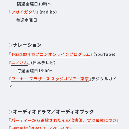
隔週金曜日13時～
『
ツガイガタリ
』（radiko）
毎週木曜日
ナレーション
▷
『
TGS2024 カプコンオンラインプログラム
』（YouTube）
『
ニノさん
』（日本テレビ）
毎週金曜日19:00～
『
ワーナー ブラザース スタジオツアー東京
』デジタルガイ
ド
オーディオドラマ／オーディオブック
▷
『
パーティーから追放されたその治癒師、実は最強につき
』
『
日曜劇場「VIVANT」ノベライズ
』