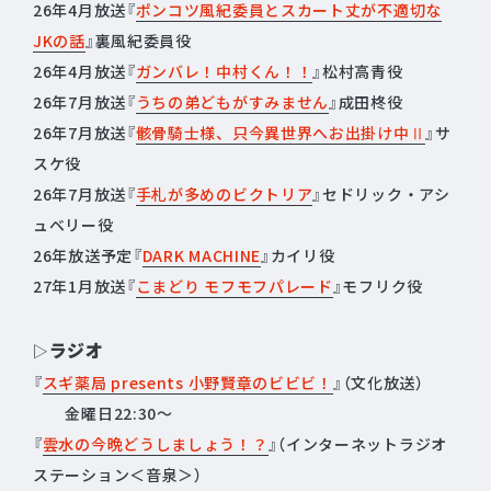
26年4月放送『
ポンコツ風紀委員とスカート丈が不適切な
JKの話
』裏風紀委員役
26年4月放送『
ガンバレ！中村くん！！
』松村高青役
26年7月放送『
うちの弟どもがすみません
』成田柊役
26年7月放送『
骸骨騎士様、只今異世界へお出掛け中Ⅱ
』サ
スケ役
26年7月放送『
手札が多めのビクトリア
』セドリック・アシ
ュベリー役
26年放送予定『
DARK MACHINE
』カイリ役
27年1月放送『
こまどり モフモフパレード
』モフリク役
ラジオ
▷
『
スギ薬局 presents 小野賢章のビビビ！
』（文化放送）
金曜日22:30～
『
雲水の今晩どうしましょう！？
』（インターネットラジオ
ステーション＜音泉＞）