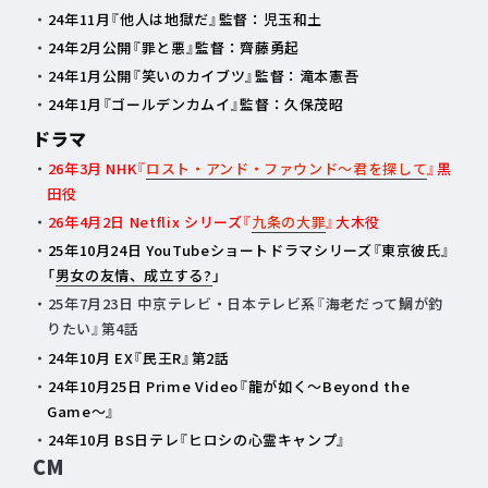
24年11月『他人は地獄だ』監督：児玉和土
24年2月公開『罪と悪』監督：齊藤勇起
24年1月公開『笑いのカイブツ』監督：滝本憲吾
24年1月『ゴールデンカムイ』監督：久保茂昭
ドラマ
26年3月 NHK『
ロスト・アンド・ファウンド～君を探して
』黒
田役
26年4月2日 Netflix シリーズ『
九条の大罪
』大木役
25年10月24日 YouTubeショートドラマシリーズ『東京彼氏』
「
男女の友情、成立する?
」
25年7月23日 中京テレビ・日本テレビ系『海老だって鯛が釣
りたい』第4話
24年10月 EX『民王R』第2話
24年10月25日 Prime Video『龍が如く～Beyond the
Game～』
24年10月 BS日テレ『ヒロシの心霊キャンプ』
CM