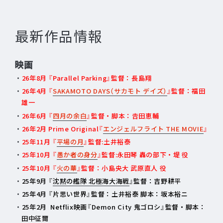
最新作品情報
映画
26年8月 『Parallel Parking』監督：長島翔
26年4月 『
SAKAMOTO DAYS（サカモト デイズ）
』監督：福田
雄一
26年6月 『
四月の余白
』監督・脚本：𠮷田恵輔
26年2月 Prime Original『
エンジェルフライト THE MOVIE
』
25年11月 『
平場の月
』監督:土井裕泰
25年10月 『
愚か者の身分
』監督:永田琴 轟の部下・堤 役
25年10月 『
火の華
』監督：小島央大 武原直人 役
25年9月 『
沈黙の艦隊 北極海大海戦
』監督：吉野耕平
25年4月 『片思い世界』監督：土井裕泰 脚本：坂本裕ニ
25年2月 Netflix映画『Demon City 鬼ゴロシ』監督・脚本：
田中征爾