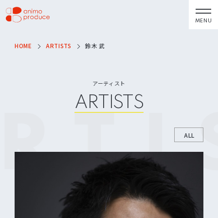
コ
ン
MENU
株式会社アニモプ
テ
ロデュース
ン
HOME
ARTISTS
鈴木 武
トピックス
企業理念
TOPICS
MISSION STATEMENT
ツ
へ
アーティスト
会社概要
アーティスト
ス
ARTISTS
COMPANY
ARTISTS
RTI
キ
ACTOR
会社概要
ッ
VOICE ACTOR
求人情報
プ
ALL
企画・製作
お問い合わせ
PRODUCTS
CONTACT
映像
お問い合わせ
所属アーティストに関するお問
ステージ
い合わせ／出演依頼
配給
その他
DISTRIBUTIONS
OTHERS