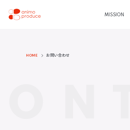
コ
ン
テ
MISSION
ン
ツ
株式会社アニモプロデ
へ
ス
ュース
キ
ッ
プ
HOME
お問い合わせ
CON