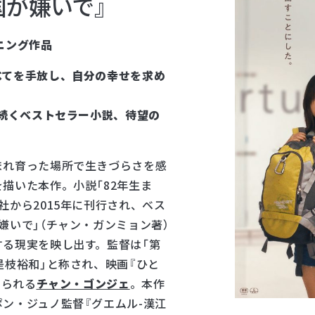
国が嫌いで』
CONTACT
お問い合わせ
ニング作品
所属アーティストに関するお問い合わせ／出演依頼
べてを手放し、自分の幸せを求め
その他
OTHERS
に続くベストセラー小説、待望の
プライバシーポリシー
サイトマップ
N
まれ育った場所で生きづらさを感
描いた本作。小説「82年生ま
社から2015年に刊行され、ベス
嫌いで」（チャン・ガンミョン著）
る現実を映し出す。監督は「第
是枝裕和」と称され、映画『ひと
知られる
チャン・ゴンジェ
。本作
ン・ジュノ監督『グエムル-漢江