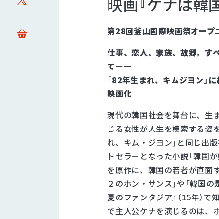
映画『ケナは韓
PRODUCTS
映像
第28回釜山国際映画祭オープ
ステージ
仕事、恋人、家族、故郷。
す
配給
てーー
DISTRIBUTIONS
「82年生まれ、キムジヨン」
映画化
音響制作
SOUND PRODUCTIO
現代の韓国社会を舞台に、生
じる女性が人生を模索する姿を
れ、キム・ジヨン」と同じ出版
トセラーとなった小説「韓国が
を原作に、韓国の若者が直面す
２のホン・サンス」や「韓国の
夏のファンタジア』（15年）で
で主人公ケナを演じるのは、ポ