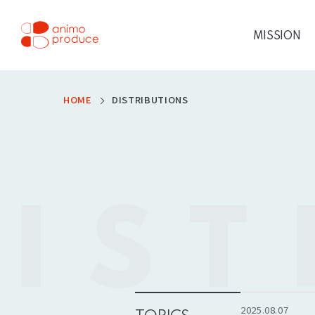
コ
ン
テ
MISSION
ン
ツ
株式会社アニモプロデ
へ
ス
ュース
キ
ッ
HOME
DISTRIBUTIONS
プ
IST
2025.08.07