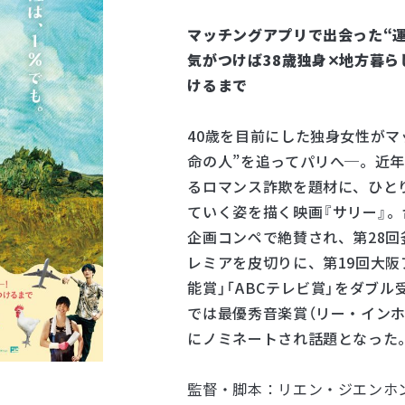
マッチングアプリで出会った“運命
気がつけば38歳独身✕地方暮
けるまで
40歳を目前にした独身女性がマ
命の人”を追ってパリへ─。近
るロマンス詐欺を題材に、ひと
ていく姿を描く映画『サリー』。
企画コンペで絶賛され、第28
レミアを皮切りに、第19回大阪
能賞」「ABCテレビ賞」をダブル
では最優秀音楽賞（リー・インホ
にノミネートされ話題となった
監督・脚本：リエン・ジエンホ