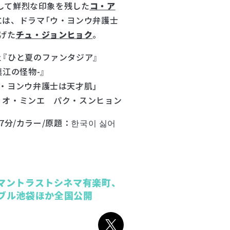
として鮮烈な印象を残した
コ・ア
には、ドラマ「ウ・ヨンウ弁護士
げた
チュ・ジョンヒョク
。
『ひと夏のファンタジア』
江の怪物-』
ヨンウ弁護士は天才肌」
 オ・ミンエ パク・スンヒョン
07分/カラー/原題：한국이 싫어
ューマントラストシネマ有楽町、
ブル池袋ほか全国公開