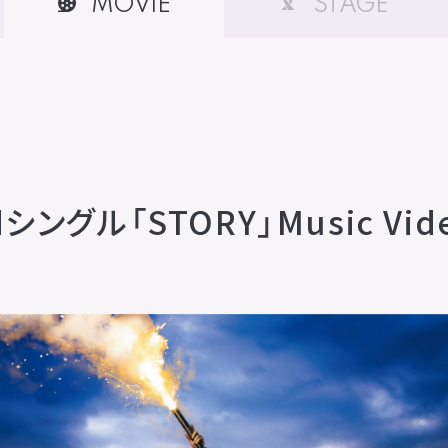
MOVIE
STAGE
ングル「STORY」Music Vid