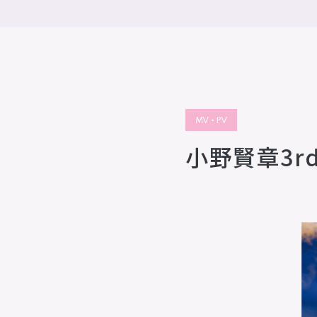
MV・PV
小野賢章3rdシ