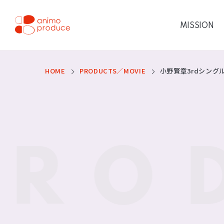
コ
ン
テ
MISSION
ン
ツ
株式会社アニモプロデ
へ
ス
ュース
キ
ッ
HOME
PRODUCTS／MOVIE
小野賢章3rdシングル「S
プ
RO