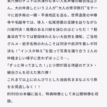
第六弾のゲストは共演作も多い人気声優の細谷佳正さ
ん。大の仲良しという２人が“大人の修学旅行”をテー
マに岩手県の一関・平泉地区を巡る。世界遺産の中尊
寺や毛越寺では、俳人・松尾芭蕉の足跡を辿りながら
川柳対決！風情のある川柳を詠むのはどっちだ！？猊
鼻渓舟下りでは普段味わえない大自然を満喫。ご当地
グルメ・岩手名物のわんこそば対決や前沢牛食レポ対
決も！“インスタ映え”を狙って写真を撮り合う２人の
仲睦まじい様子に思わずほっこり…。
「ずっと待ってました！」と小野が語る待望のゲスト・
細谷さんを迎えた第六弾！
これまで以上にのんびりとした自由気ままなぶらり旅
をお見逃しなく！！
約90分の本編に加え、特典映像として未公開映像を収
録。