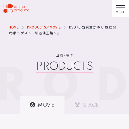
コ
ン
MENU
株式会社アニモプ
テ
ロデュース
ン
HOME
PRODUCTS／MOVIE
DVD『小野賢章がゆく 旅友 第
トピックス
企業理念
TOPICS
MISSION STATEMENT
六弾 ～ゲスト：細谷佳正篇～』
ツ
へ
アーティスト
会社概要
ス
ARTISTS
COMPANY
企画・製作
RO
キ
PRODUCTS
ACTOR
会社概要
ッ
VOICE ACTOR
求人情報
プ
企画・製作
お問い合わせ
PRODUCTS
CONTACT
映像
お問い合わせ
所属アーティストに関するお問
MOVIE
STAGE
ステージ
い合わせ／出演依頼
配給
その他
DISTRIBUTIONS
OTHERS