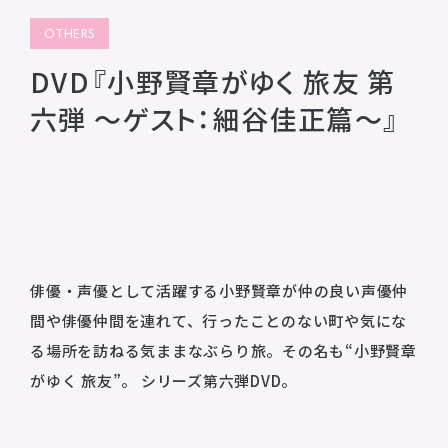
プライバシーポリシー
OTHERS
音響制作
SOUND PRODUCTION
サイトマップ
DVD『小野賢章がゆく 旅友 第
六弾 ～ゲスト：細谷佳正篇～』
animo actors source
小野賢章 OFFICIAL FANCLUB
オンライン・ショップ
Facebook
俳優・声優として活躍する小野賢章が仲の良い声優仲
X(Twitter)
間や俳優仲間を連れて、行ったことのない町や気にな
る場所を訪ねる気ままなぶらり旅。その名も“小野賢章
がゆく 旅友”。 シリーズ第六弾DVD。