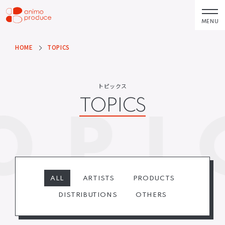
コ
ン
MENU
株式会社アニモプ
テ
ロデュース
ン
HOME
TOPICS
トピックス
企業理念
TOPICS
MISSION STATEMENT
ツ
へ
アーティスト
会社概要
トピックス
ス
ARTISTS
COMPANY
TOPICS
OPI
キ
ACTOR
会社概要
ッ
VOICE ACTOR
求人情報
プ
企画・製作
お問い合わせ
PRODUCTS
CONTACT
映像
お問い合わせ
ALL
ARTISTS
PRODUCTS
所属アーティストに関するお問
ステージ
い合わせ／出演依頼
DISTRIBUTIONS
OTHERS
配給
その他
DISTRIBUTIONS
OTHERS