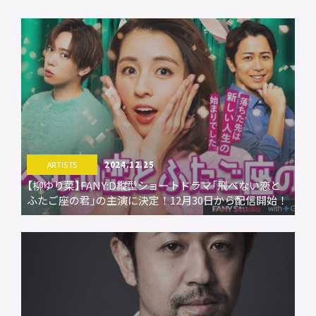
プライバシーポリシー
音響制作
SOUND PRODUCTION
サイトマップ
animo actors source
小野賢章 OFFICIAL FANCLUB
オンライン・ショップ
2024.12.25
ARTISTS
【柳ゆり菜】FANY:D縦型ショートドラマ「飛べない恋と
Facebook
ふたご座の君」の主演に決定！12月30日から配信開始！
X(Twitter)