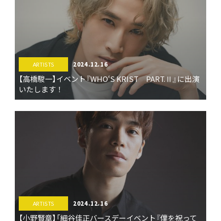
2024.12.16
ARTISTS
【高橋駿一】イベント『WHO‘S KRIST PART.Ⅱ』に出演
いたします！
2024.12.16
ARTISTS
【小野賢章】「細谷佳正バースデーイベント『僕を祝って