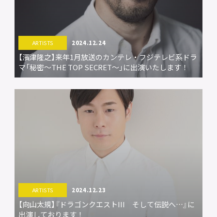
2024.12.24
ARTISTS
【濱津隆之】来年1月放送のカンテレ・フジテレビ系ドラ
マ「秘密～THE TOP SECRET～」に出演いたします！
2024.12.23
ARTISTS
【向山太規】『ドラゴンクエストIII そして伝説へ…』に
出演しております！