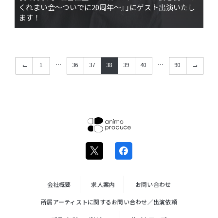
くれまい会〜ついでに20周年〜』」にゲスト出演いたし
ます！
投
…
…
1
36
37
38
39
40
90
稿
ナ
ビ
ゲ
ー
株式会社ア
シ
ニモプロデ
ョ
ュース
ン
会社概要
求人案内
お問い合わせ
所属アーティストに関するお問い合わせ／出演依頼