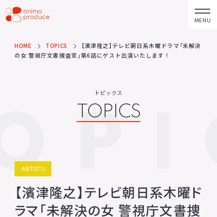
コ
ン
MENU
株式会社アニモプ
テ
ロデュース
ン
HOME
TOPICS
【濱津隆之】テレビ朝日系木曜ドラマ「未解決
トピックス
企業理念
TOPICS
MISSION STATEMENT
の女 警視庁文書捜査官」第6話にゲスト出演いたします！
ツ
へ
アーティスト
会社概要
ス
ARTISTS
COMPANY
トピックス
OPI
キ
TOPICS
ACTOR
会社概要
ッ
VOICE ACTOR
求人情報
プ
企画・製作
お問い合わせ
PRODUCTS
CONTACT
映像
お問い合わせ
ARTISTS
所属アーティストに関するお問
ステージ
い合わせ／出演依頼
【濱津隆之】テレビ朝日系木曜ド
配給
ラマ「未解決の女 警視庁文書捜
その他
DISTRIBUTIONS
OTHERS