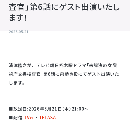
査官」第6話にゲスト出演いたし
プライバシーポリシー
音響制作
ます！
SOUND PRODUCTION
サイトマップ
2026.05.21
animo actors source
小野賢章 OFFICIAL FANCLUB
オンライン・ショップ
濱津隆之が、テレビ朝日系木曜ドラマ「未解決の女 警
視庁文書捜査官」第6話に泉恭也役にてゲスト出演いた
Facebook
します。
X(Twitter)
■放送日:2026年5月21日（木）21:00～
■配信:
TVer
・
TELASA