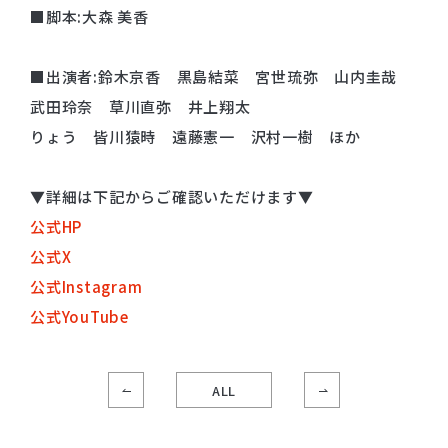
■脚本:大森 美香
■出演者:鈴木京香 黒島結菜 宮世琉弥 山内圭哉
武田玲奈 草川直弥 井上翔太
りょう 皆川猿時 遠藤憲一 沢村一樹 ほか
▼詳細は下記からご確認いただけます▼
公式HP
公式X
公式Instagram
公式YouTube
ALL