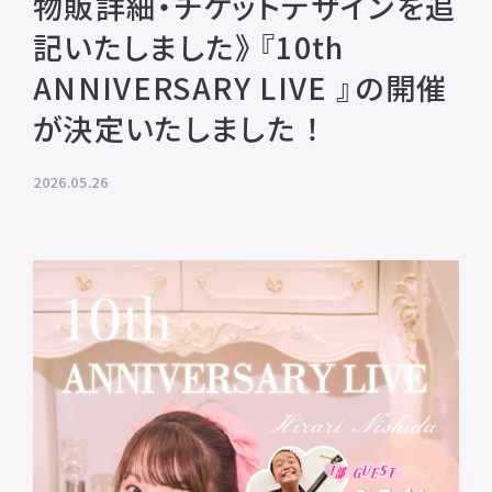
物販詳細・チケットデザインを追
プライバシーポリシー
記いたしました》『10th
音響制作
SOUND PRODUCTION
サイトマップ
ANNIVERSARY LIVE 』の開催
が決定いたしました ！
animo actors source
2026.05.26
小野賢章 OFFICIAL FANCLUB
オンライン・ショップ
Facebook
X(Twitter)