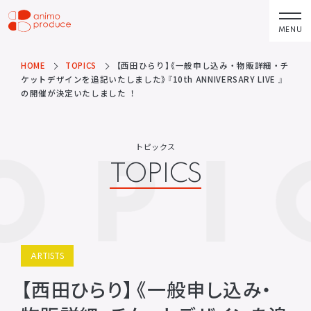
コ
ン
MENU
株式会社アニモプ
テ
ロデュース
ン
HOME
TOPICS
【西田ひらり】《一般申し込み・物販詳細・チ
トピックス
企業理念
TOPICS
MISSION STATEMENT
ケットデザインを追記いたしました》『10th ANNIVERSARY LIVE 』
ツ
の開催が決定いたしました ！
へ
アーティスト
会社概要
ス
ARTISTS
COMPANY
OPI
キ
トピックス
ACTOR
会社概要
TOPICS
ッ
VOICE ACTOR
求人情報
プ
企画・製作
お問い合わせ
PRODUCTS
CONTACT
映像
お問い合わせ
所属アーティストに関するお問
ステージ
ARTISTS
い合わせ／出演依頼
【西田ひらり】《一般申し込み・
配給
その他
DISTRIBUTIONS
OTHERS