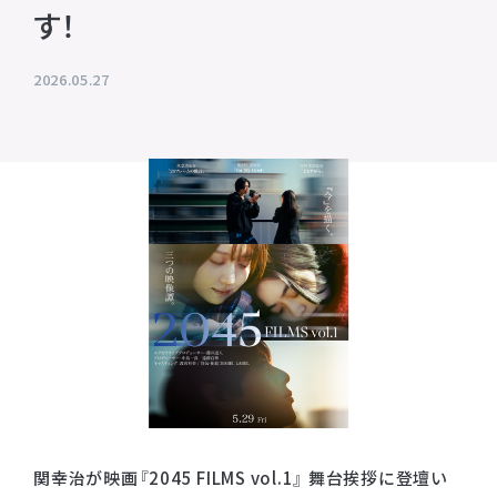
す！
プライバシーポリシー
音響制作
SOUND PRODUCTION
サイトマップ
2026.05.27
animo actors source
小野賢章 OFFICIAL FANCLUB
オンライン・ショップ
Facebook
X(Twitter)
関幸治が映画『2045 FILMS vol.1』 舞台挨拶に登壇い