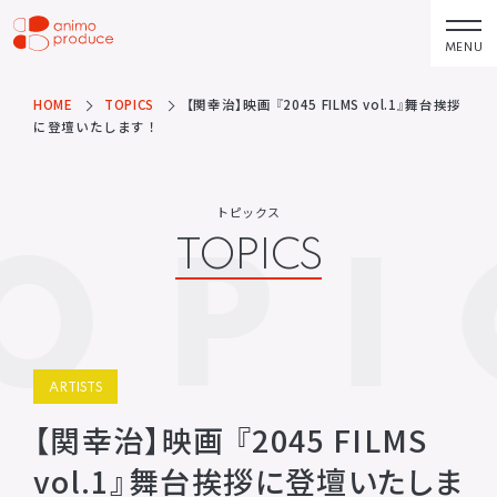
コ
ン
MENU
株式会社アニモプ
テ
ロデュース
ン
HOME
TOPICS
【関幸治】映画 『2045 FILMS vol.1』舞台挨拶
トピックス
企業理念
TOPICS
MISSION STATEMENT
に登壇いたします！
ツ
へ
アーティスト
会社概要
ス
ARTISTS
COMPANY
トピックス
OPI
キ
TOPICS
ACTOR
会社概要
ッ
VOICE ACTOR
求人情報
プ
企画・製作
お問い合わせ
PRODUCTS
CONTACT
映像
お問い合わせ
ARTISTS
所属アーティストに関するお問
ステージ
い合わせ／出演依頼
【関幸治】映画 『2045 FILMS
配給
vol.1』舞台挨拶に登壇いたしま
その他
DISTRIBUTIONS
OTHERS