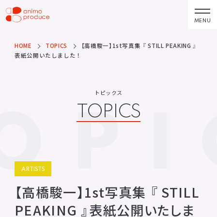
コ
ン
MENU
株式会社アニモプ
テ
ロデュース
ン
HOME
TOPICS
【高橋駿一】1st写真集 『 STILL PEAKING 』
トピックス
企業理念
TOPICS
MISSION STATEMENT
表紙公開いたしました！
ツ
へ
アーティスト
会社概要
ス
ARTISTS
COMPANY
トピックス
OPI
キ
TOPICS
ACTOR
会社概要
ッ
VOICE ACTOR
求人情報
プ
企画・製作
お問い合わせ
PRODUCTS
CONTACT
映像
お問い合わせ
ARTISTS
所属アーティストに関するお問
ステージ
い合わせ／出演依頼
【高橋駿一】1st写真集 『 STILL
配給
PEAKING 』表紙公開いたしま
その他
DISTRIBUTIONS
OTHERS