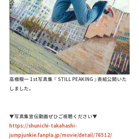
高橋駿一 1st写真集 『 STILL PEAKING 』表紙公開いた
しました。
▼写真集宣伝動画ぜひご視聴ください▼
https://shunichi-takahashi-
jumpjunkie.fanpla.jp/movie/detail/76512/