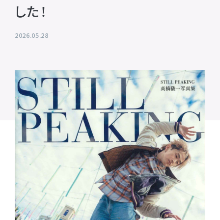
した！
プライバシーポリシー
音響制作
SOUND PRODUCTION
サイトマップ
2026.05.28
animo actors source
小野賢章 OFFICIAL FANCLUB
オンライン・ショップ
Facebook
X(Twitter)