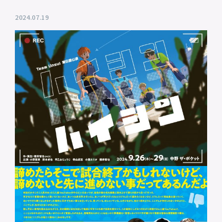
プライバシーポリシー
2024.07.19
音響制作
SOUND PRODUCTION
サイトマップ
animo actors source
小野賢章 OFFICIAL FANCLUB
オンライン・ショップ
Facebook
X(Twitter)