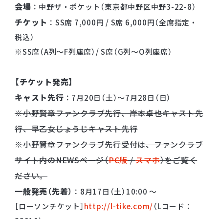
会場
：中野ザ・ポケット（東京都中野区中野3-22-8）
チケット
：SS席 7,000円 / S席 6,000円（全席指定・
税込）
※SS席（A列〜F列座席）/ S席（G列〜O列座席）
【チケット発売】
キャスト先行
：7月20日（土）〜7月28日（日）
※小野賢章ファンクラブ先行、岸本卓也キャスト先
行、早乙女じょうじキャスト先行
※小野賢章ファンクラブ先行受付は、ファンクラブ
サイト内のNEWSページ（
PC版
/
スマホ
）をご覧く
ださい。
一般発売（先着）
：8月17日（土）10:00 〜
［ローソンチケット］
http://l-tike.com/
（Lコード：