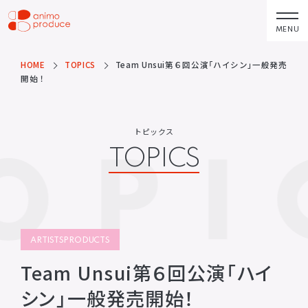
コ
ン
MENU
株式会社アニモプ
テ
ロデュース
ン
HOME
TOPICS
Team Unsui第６回公演「ハイシン」一般発売
トピックス
企業理念
TOPICS
MISSION STATEMENT
開始！
ツ
へ
アーティスト
会社概要
ス
ARTISTS
COMPANY
トピックス
OPI
キ
TOPICS
ACTOR
会社概要
ッ
VOICE ACTOR
求人情報
プ
企画・製作
お問い合わせ
PRODUCTS
CONTACT
映像
お問い合わせ
ARTISTSPRODUCTS
所属アーティストに関するお問
ステージ
い合わせ／出演依頼
Team Unsui第６回公演「ハイ
配給
シン」一般発売開始！
その他
DISTRIBUTIONS
OTHERS