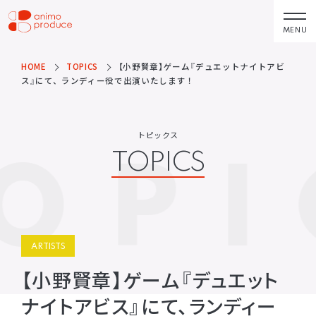
コ
ン
MENU
株式会社アニモプ
テ
ロデュース
ン
HOME
TOPICS
【小野賢章】ゲーム『デュエットナイトアビ
トピックス
企業理念
TOPICS
MISSION STATEMENT
ス』にて、ランディー役で出演いたします！
ツ
へ
アーティスト
会社概要
ス
ARTISTS
COMPANY
トピックス
OPI
キ
TOPICS
ACTOR
会社概要
ッ
VOICE ACTOR
求人情報
プ
企画・製作
お問い合わせ
PRODUCTS
CONTACT
映像
お問い合わせ
ARTISTS
所属アーティストに関するお問
ステージ
い合わせ／出演依頼
【小野賢章】ゲーム『デュエット
配給
ナイトアビス』にて、ランディー
その他
DISTRIBUTIONS
OTHERS