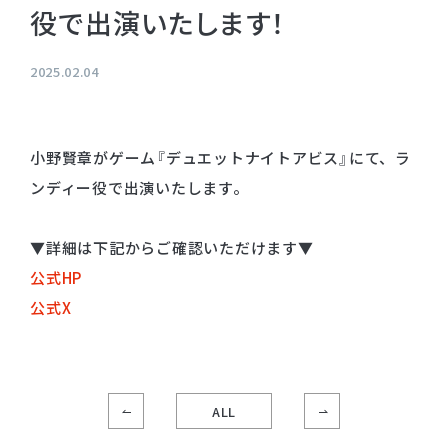
役で出演いたします！
プライバシーポリシー
音響制作
SOUND PRODUCTION
サイトマップ
2025.02.04
animo actors source
小野賢章がゲーム『デュエットナイトアビス』にて、ラ
小野賢章 OFFICIAL FANCLUB
ンディー役で出演いたします。
オンライン・ショップ
▼詳細は下記からご確認いただけます▼
Facebook
公式HP
X(Twitter)
公式X
ALL