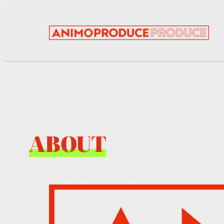
内
容
を
ス
キ
ッ
プ
ABOUT