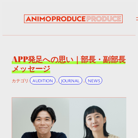
内
容
を
ス
キ
ッ
プ
APP発足への思い｜部長・副部長
メッセージ
カテゴリ:
AUDITION
, 
JOURNAL
, 
NEWS